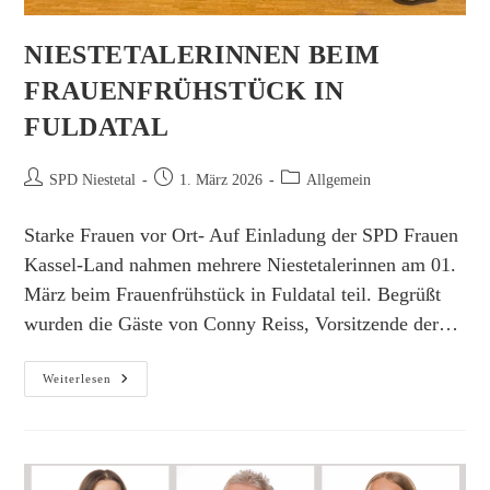
NIESTETALERINNEN BEIM
FRAUENFRÜHSTÜCK IN
FULDATAL
Beitrags-
Beitrag
Beitrags-
SPD Niestetal
1. März 2026
Allgemein
Autor:
veröffentlicht:
Kategorie:
Starke Frauen vor Ort- Auf Einladung der SPD Frauen
Kassel-Land nahmen mehrere Niestetalerinnen am 01.
März beim Frauenfrühstück in Fuldatal teil. Begrüßt
wurden die Gäste von Conny Reiss, Vorsitzende der…
Niestetalerinnen
Weiterlesen
Beim
Frauenfrühstück
In
Fuldatal