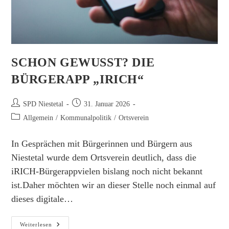
SCHON GEWUSST? DIE
BÜRGERAPP „IRICH“
Beitrags-
Beitrag
SPD Niestetal
31. Januar 2026
Autor:
veröffentlicht:
Beitrags-
Allgemein
/
Kommunalpolitik
/
Ortsverein
Kategorie:
In Gesprächen mit Bürgerinnen und Bürgern aus
Niestetal wurde dem Ortsverein deutlich, dass die
iRICH-Bürgerappvielen bislang noch nicht bekannt
ist.Daher möchten wir an dieser Stelle noch einmal auf
dieses digitale…
Schon
Weiterlesen