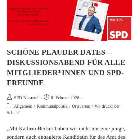
SCHÖNE PLAUDER DATES –
DISKUSSIONSABEND FÜR ALLE
MITGLIEDER*INNEN UND SPD-
FREUNDE
Beitrags-
Beitrag
SPD Niestetal
8. Februar 2026
Autor:
veröffentlicht:
Beitrags-
Allgemein
/
Kommunalpolitik
/
Ortsverein
/
Wo drückt der
Kategorie:
Schuh?
„Mit Kathrin Becker haben wir nicht nur eine junge,
sondern auch engagierte Kandidatin für das Amt des