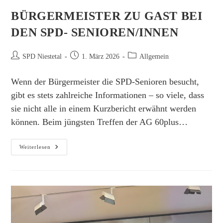
BÜRGERMEISTER ZU GAST BEI
DEN SPD- SENIOREN/INNEN
Beitrags-
Beitrag
Beitrags-
SPD Niestetal
1. März 2026
Allgemein
Autor:
veröffentlicht:
Kategorie:
Wenn der Bürgermeister die SPD-Senioren besucht,
gibt es stets zahlreiche Informationen – so viele, dass
sie nicht alle in einem Kurzbericht erwähnt werden
können. Beim jüngsten Treffen der AG 60plus…
Bürgermeister
Weiterlesen
Zu
Gast
Bei
Den
SPD-
Senioren/innen