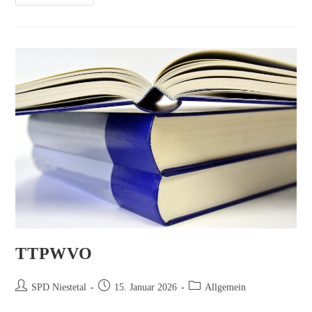
Gewusst?
Die
Bürgerapp
„iRICH“
TTPWVO
Beitrags-
Beitrag
Beitrags-
SPD Niestetal
15. Januar 2026
Allgemein
Autor:
veröffentlicht:
Kategorie: