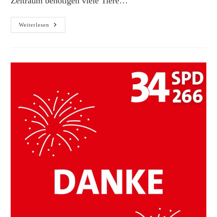
Zeitraum benötigen viele Tiere…
SPD
Weiterlesen
Informiert:
Zeit
Für
Natur