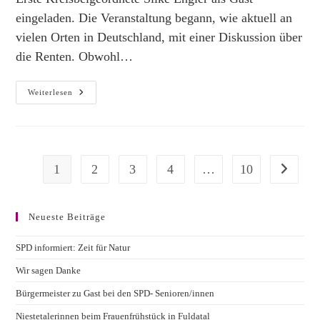
eingeladen. Die Veranstaltung begann, wie aktuell an
vielen Orten in Deutschland, mit einer Diskussion über
die Renten. Obwohl…
SPD
Weiterlesen
AG
60
Plus
Niestetal
–
Besuch
Der
1
2
3
4
…
10
Zur nächs
Ersten
Kreisbeigeordneten
Silke
Engler
Neueste Beiträge
SPD informiert: Zeit für Natur
Wir sagen Danke
Bürgermeister zu Gast bei den SPD- Senioren/innen
Niestetalerinnen beim Frauenfrühstück in Fuldatal