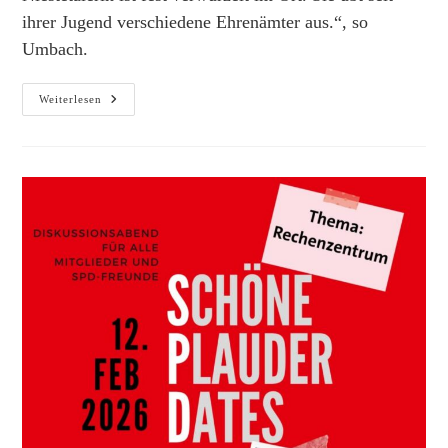
ihrer Jugend verschiedene Ehrenämter aus.“, so
Umbach.
SPD
Weiterlesen
AG
60plus
Niestetal
–
Spitzenkandidaten
Zu
Gast