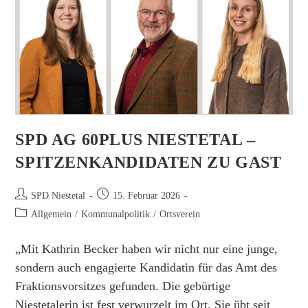
SPD AG 60PLUS NIESTETAL –
SPITZENKANDIDATEN ZU GAST
Beitrags-
Beitrag
SPD Niestetal
15. Februar 2026
Autor:
veröffentlicht:
Beitrags-
Allgemein
/
Kommunalpolitik
/
Ortsverein
Kategorie:
„Mit Kathrin Becker haben wir nicht nur eine junge,
sondern auch engagierte Kandidatin für das Amt des
Fraktionsvorsitzes gefunden. Die gebürtige
Niestetalerin ist fest verwurzelt im Ort. Sie übt seit