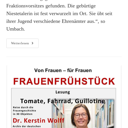
Fraktionsvorsitzes gefunden. Die gebürtige
Niestetalerin ist fest verwurzelt im Ort. Sie übt seit
ihrer Jugend verschiedene Ehrenämter aus.“, so
Umbach.
Schöne
Weiterlesen
Plauder
Dates
–
Diskussionsabend
Für
Alle
Mitglieder*innen
Und
SPD-
Freunde