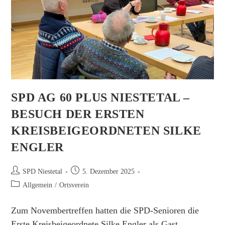
SPD AG 60 PLUS NIESTETAL –
BESUCH DER ERSTEN
KREISBEIGEORDNETEN SILKE
ENGLER
Beitrags-
Beitrag
SPD Niestetal
5. Dezember 2025
Autor:
veröffentlicht:
Beitrags-
Allgemein
/
Ortsverein
Kategorie:
Zum Novembertreffen hatten die SPD-Senioren die
Erste Kreisbeigeordnete Silke Engler als Gast