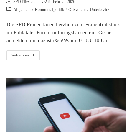
Beitrags-
Beitrag
SPD Niestetal
8. Februar 2026
Autor:
veröffentlicht:
Beitrags-
Allgemein
/
Kommunalpolitik
/
Ortsverein
/
Unterbezirk
Kategorie:
Die SPD Frauen laden herzlich zum Frauenfrühstück
im Fuldataler Forum in Ihringshausen ein. Gerne
anmelden und dazustoßen!Wann: 01.03. 10 Uhr
Frauenfrühstück
Weiterlesen
–
Von
Frauen
Für
Frauen