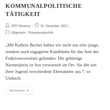
KOMMUNALPOLITISCHE
TÄTIGKEIT
Beitrags-
Beitrag
SPD Niestetal
16. Dezember 2023
Autor:
veröffentlicht:
Beitrags-
Allgemein
/
Kommunalpolitik
Kategorie:
„Mit Kathrin Becker haben wir nicht nur eine junge,
sondern auch engagierte Kandidatin für das Amt des
Fraktionsvorsitzes gefunden. Die gebürtige
Niestetalerin ist fest verwurzelt im Ort. Sie übt seit
ihrer Jugend verschiedene Ehrenämter aus.“, so
Umbach.
Ehrungen
Weiterlesen
Für
Kommunalpolitische
Tätigkeit