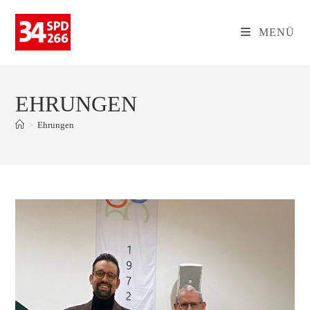
Zum
Inhalt
MENÜ
springen
EHRUNGEN
>
Ehrungen