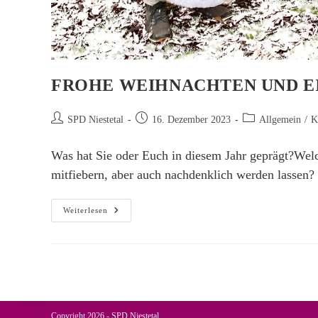
FROHE WEIHNACHTEN UND EI
Beitrags-
Beitrag
Beitrags-
SPD Niestetal
16. Dezember 2023
Allgemein
/
K
Autor:
veröffentlicht:
Kategorie:
Was hat Sie oder Euch in diesem Jahr geprägt?Wel
mitfiebern, aber auch nachdenklich werden lassen?
Frohe
Weiterlesen
Weihnachten
Und
Ein
Glückliches
Neues
Jahr
2024
Copyright 2026 - SPD Niestetal