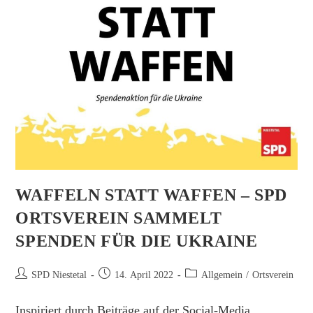
WAFFELN STATT WAFFEN – SPD
ORTSVEREIN SAMMELT
SPENDEN FÜR DIE UKRAINE
Beitrags-
Beitrag
Beitrags-
SPD Niestetal
14. April 2022
Allgemein
/
Ortsverein
Autor:
veröffentlicht:
Kategorie:
Inspiriert durch Beiträge auf der Social-Media