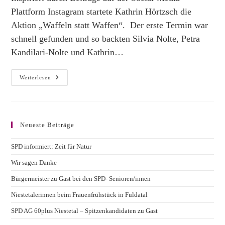
Plattform Instagram startete Kathrin Hörtzsch die
Aktion „Waffeln statt Waffen“. Der erste Termin war
schnell gefunden und so backten Silvia Nolte, Petra
Kandilari-Nolte und Kathrin…
Waffeln
Weiterlesen
Statt
Waffen
–
SPD
Ortsverein
Sammelt
Neueste Beiträge
Spenden
Für
Die
SPD informiert: Zeit für Natur
Ukraine
Wir sagen Danke
Bürgermeister zu Gast bei den SPD- Senioren/innen
Niestetalerinnen beim Frauenfrühstück in Fuldatal
SPD AG 60plus Niestetal – Spitzenkandidaten zu Gast