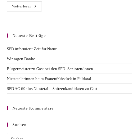
Einladung
Weiterlesen
Zur
Mitgliederversammlung
Neueste Beiträge
SPD informiert: Zeit für Natur
Wir sagen Danke
Bürgermeister zu Gast bei den SPD- Senioren/innen
Niestetalerinnen beim Frauenfrühstück in Fuldatal
SPD AG 60plus Niestetal – Spitzenkandidaten zu Gast
Neueste Kommentare
Suchen