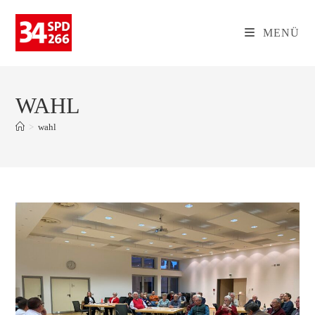
Zum
Inhalt
MENÜ
springen
WAHL
>
wahl