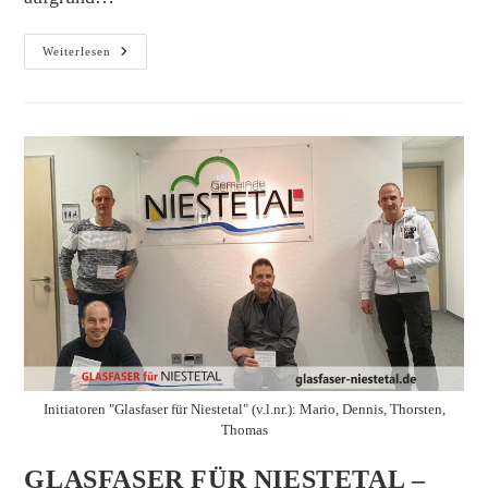
Geburtsbäume
Weiterlesen
In
Niestetal
–
So
Haben
Wir
Uns
Das
Vorgestellt!
Initiatoren "Glasfaser für Niestetal" (v.l.nr.): Mario, Dennis, Thorsten,
Thomas
GLASFASER FÜR NIESTETAL –