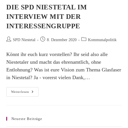
DIE SPD NIESTETAL IM
INTERVIEW MIT DER
INTERESSENGRUPPE
Beitrags-
Beitrag
Beitrags-
SPD Niestetal
8. Dezember 2020
Kommunalpolitik
Autor:
veröffentlicht:
Kategorie:
Könnt ihr euch kurz vorstellen? Ihr seid also alle
Niestetaler und macht das ehrenamtlich, ohne
Entlohnung? Was ist eure Vision zum Thema Glasfaser
in Niestetal? Ja - vorerst vielen Dank,…
GLASFASER
Weiterlesen
FÜR
NIESTETAL
–
Die
SPD
Niestetal
Neueste Beiträge
Im
INTERVIEW
MIT