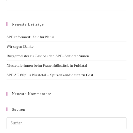
Müller
Zu
Gast
Bei
Der
SPD
Neueste Beiträge
Niestetal
AG
60plus
SPD informiert: Zeit für Natur
Wir sagen Danke
Bürgermeister zu Gast bei den SPD- Senioren/innen
Niestetalerinnen beim Frauenfrühstück in Fuldatal
SPD AG 60plus Niestetal – Spitzenkandidaten zu Gast
Neueste Kommentare
Suchen