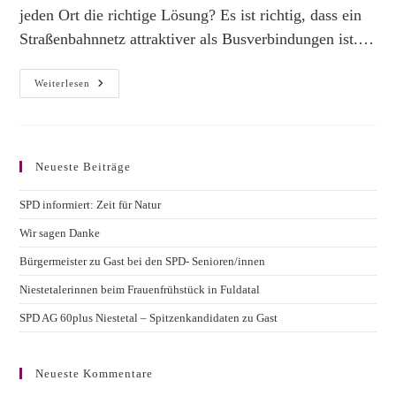
jeden Ort die richtige Lösung? Es ist richtig, dass ein
Straßenbahnnetz attraktiver als Busverbindungen ist.…
Statement
Weiterlesen
Zu
Straßenbahn
In
Niestetal
Neueste Beiträge
SPD informiert: Zeit für Natur
Wir sagen Danke
Bürgermeister zu Gast bei den SPD- Senioren/innen
Niestetalerinnen beim Frauenfrühstück in Fuldatal
SPD AG 60plus Niestetal – Spitzenkandidaten zu Gast
Neueste Kommentare