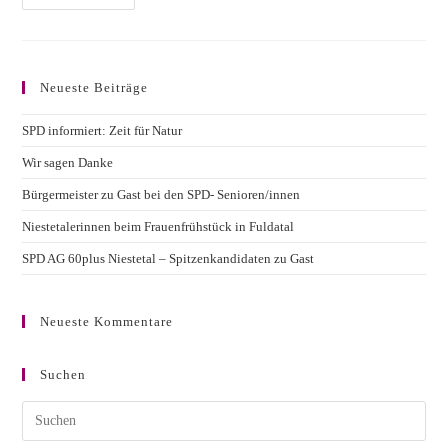
Haben
Tiny
Houses
Mit
Einem
Friedwald
Neueste Beiträge
Gemeinsam?
SPD informiert: Zeit für Natur
Wir sagen Danke
Bürgermeister zu Gast bei den SPD- Senioren/innen
Niestetalerinnen beim Frauenfrühstück in Fuldatal
SPD AG 60plus Niestetal – Spitzenkandidaten zu Gast
Neueste Kommentare
Suchen