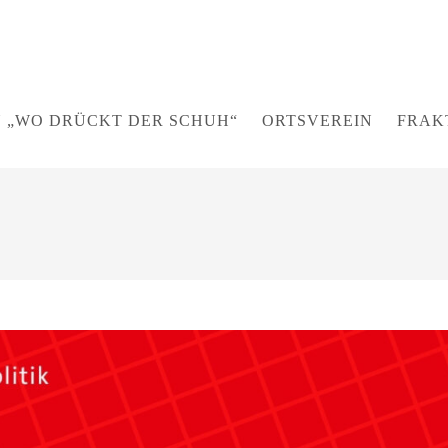
 „WO DRÜCKT DER SCHUH“
ORTSVEREIN
FRAK