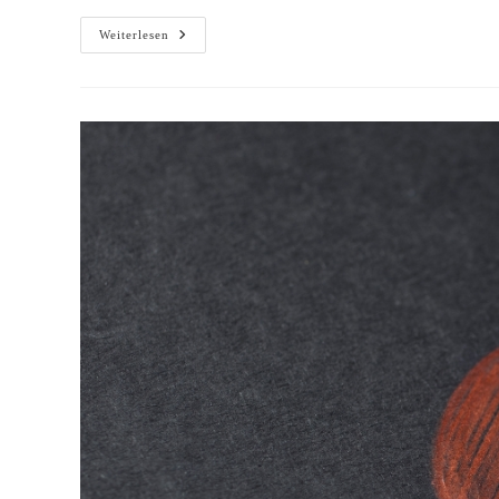
Ein
Weiterlesen
Einblick
In
Die
Gemeindevertretung
Am
04.
März
2021